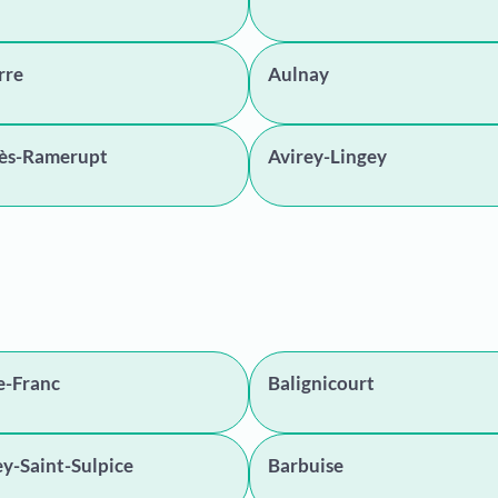
rre
Aulnay
lès-Ramerupt
Avirey-Lingey
le-Franc
Balignicourt
y-Saint-Sulpice
Barbuise