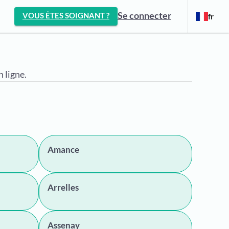
Se connecter
VOUS ÊTES SOIGNANT ?
fr
 ligne.
Amance
Arrelles
Assenay