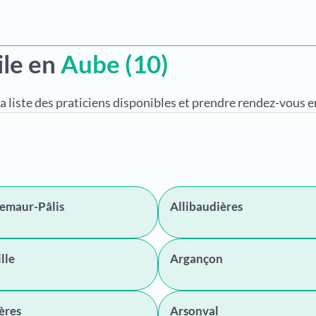
ile en
Aube (10)
a liste des praticiens disponibles et prendre rendez-vous en
lemaur-Pâlis
Allibaudières
lle
Argançon
ères
Arsonval