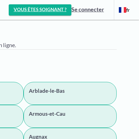
Se connecter
VOUS ÊTES SOIGNANT ?
fr
 ligne.
Arblade-le-Bas
Armous-et-Cau
Augnax