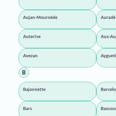
Aujan-Mournède
Auradé
Auterive
Aux-Au
Avezan
Ayguet
B
Bajonnette
Barcel
Bars
Bascou