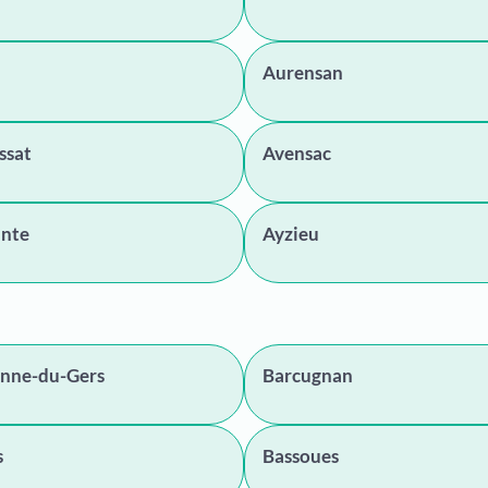
Aurensan
ssat
Avensac
inte
Ayzieu
onne-du-Gers
Barcugnan
s
Bassoues