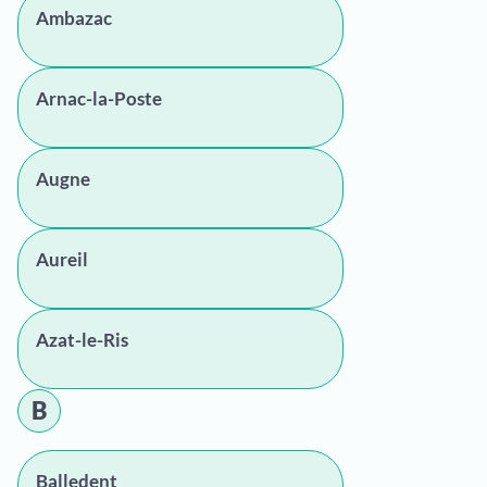
Ambazac
Arnac-la-Poste
Augne
Aureil
Azat-le-Ris
B
Balledent