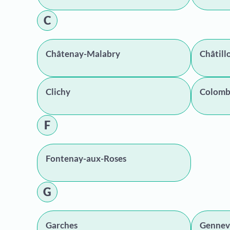
C
Châtenay-Malabry
Châtill
Clichy
Colomb
F
Fontenay-aux-Roses
G
Garches
Gennevi