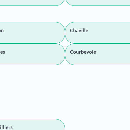
on
Chaville
es
Courbevoie
lliers