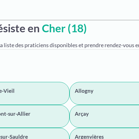
ésiste en
Cher (18)
a liste des praticiens disponibles et prendre rendez-vous en
e-Vieil
Allogny
t-sur-Allier
Arçay
sur-Sauldre
Argenvières