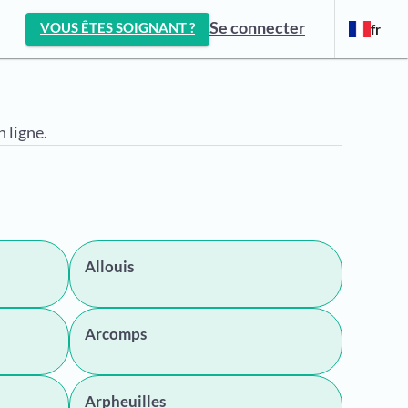
Se connecter
VOUS ÊTES SOIGNANT ?
fr
 ligne.
Allouis
Arcomps
Arpheuilles