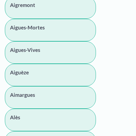
Aigremont
Aigues-Mortes
Aigues-Vives
Aiguèze
Aimargues
Alès