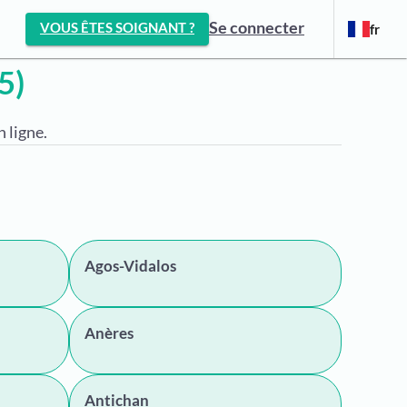
Se connecter
VOUS ÊTES SOIGNANT ?
fr
5)
 ligne.
Agos-Vidalos
Anères
Antichan