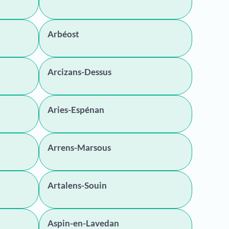
Arbéost
Arcizans-Dessus
Aries-Espénan
Arrens-Marsous
Artalens-Souin
Aspin-en-Lavedan