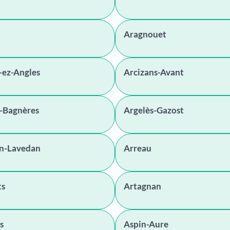
Aragnouet
-ez-Angles
Arcizans-Avant
s-Bagnères
Argelès-Gazost
en-Lavedan
Arreau
ts
Artagnan
s
Aspin-Aure