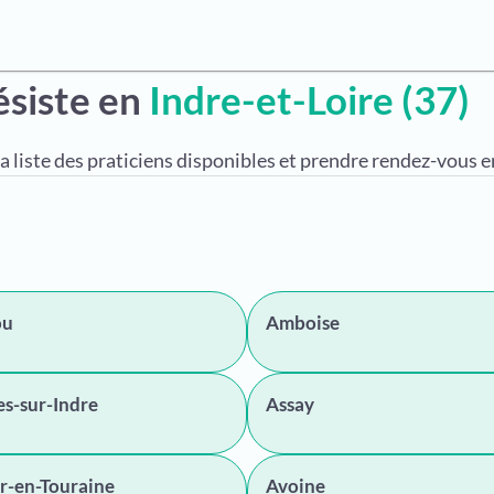
ésiste en
Indre-et-Loire (37)
a liste des praticiens disponibles et prendre rendez-vous en
ou
Amboise
s-sur-Indre
Assay
r-en-Touraine
Avoine