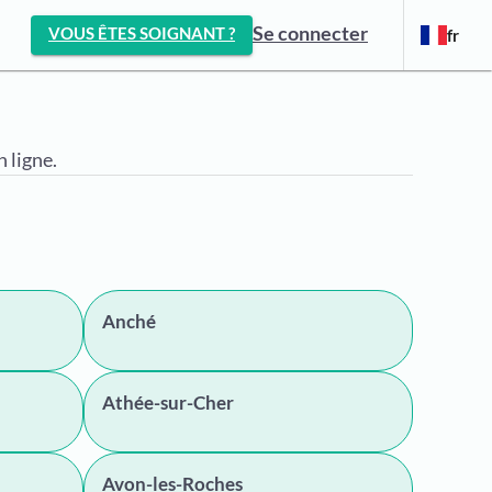
Se connecter
VOUS ÊTES SOIGNANT ?
fr
 ligne.
Anché
Athée-sur-Cher
Avon-les-Roches