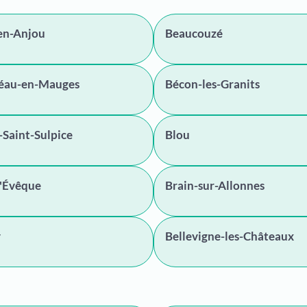
en-Anjou
Beaucouzé
éau-en-Mauges
Bécon-les-Granits
-Saint-Sulpice
Blou
l'Évêque
Brain-sur-Allonnes
y
Bellevigne-les-Châteaux