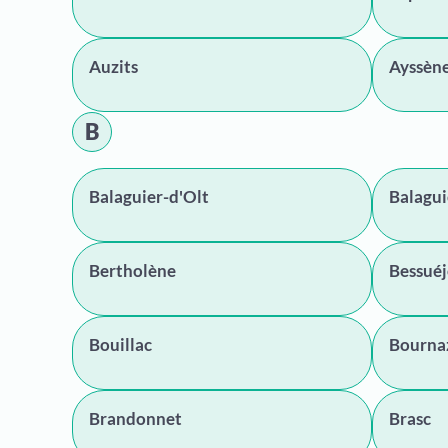
Auzits
Ayssèn
B
Balaguier-d'Olt
Balagui
Bertholène
Bessuéj
Bouillac
Bourna
Brandonnet
Brasc