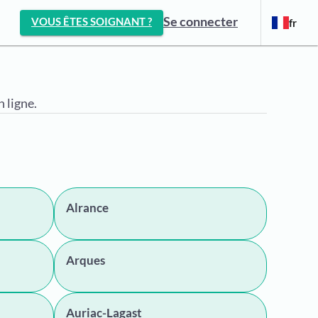
Se connecter
VOUS ÊTES SOIGNANT ?
fr
 ligne.
Alrance
Arques
Auriac-Lagast