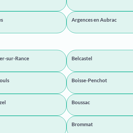
es
Argences en Aubrac
er-sur-Rance
Belcastel
ouls
Boisse-Penchot
zel
Boussac
Brommat