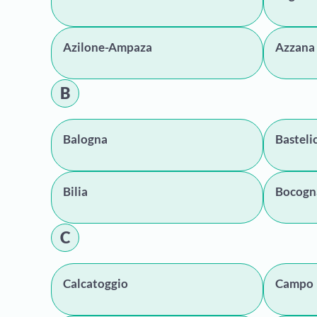
Azilone-Ampaza
Azzana
B
Balogna
Basteli
Bilia
Bocogn
C
Calcatoggio
Campo