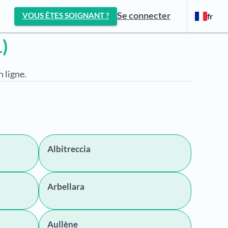
Se connecter
VOUS ÊTES SOIGNANT ?
fr
)
 ligne.
Albitreccia
Arbellara
Aullène