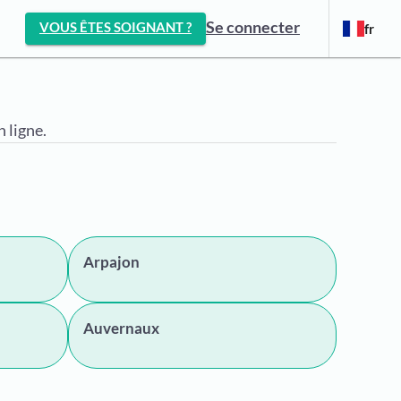
Se connecter
VOUS ÊTES SOIGNANT ?
fr
 ligne.
Arpajon
Auvernaux