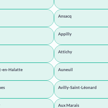
Ansacq
Appilly
Attichy
-en-Halatte
Auneuil
hes
Avilly-Saint-Léonard
y
Aux Marais