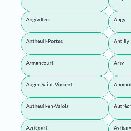
Angivillers
Angy
Antheuil-Portes
Antilly
Armancourt
Arsy
Auger-Saint-Vincent
Aumont
Autheuil-en-Valois
Autrêc
Avricourt
Avrign