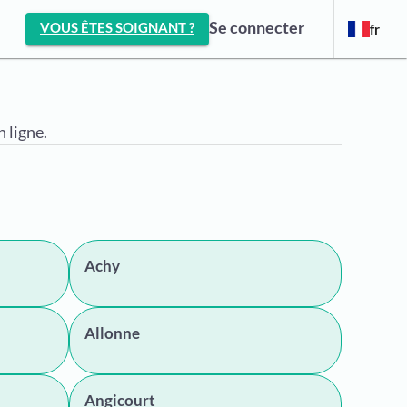
Se connecter
VOUS ÊTES SOIGNANT ?
fr
 ligne.
Achy
Allonne
Angicourt