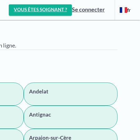
Se connecter
VOUS ÊTES SOIGNANT ?
fr
 ligne.
Andelat
Antignac
Arpajon-sur-Cère