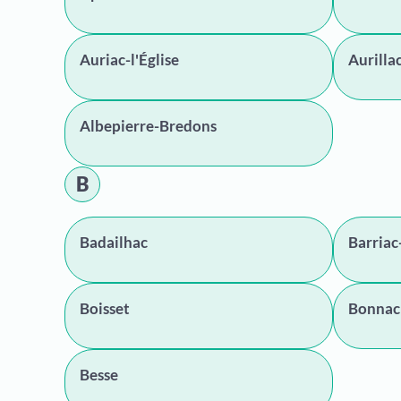
Auriac-l'Église
Aurilla
Albepierre-Bredons
B
Badailhac
Barriac
Boisset
Bonnac
Besse