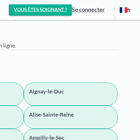
Se connecter
VOUS ÊTES SOIGNANT ?
fr
 ligne.
Aignay-le-Duc
Alise-Sainte-Reine
Ampilly-le-Sec