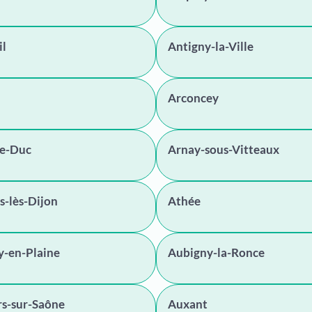
il
Antigny-la-Ville
Arconcey
le-Duc
Arnay-sous-Vitteaux
s-lès-Dijon
Athée
y-en-Plaine
Aubigny-la-Ronce
rs-sur-Saône
Auxant