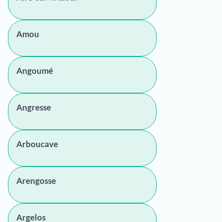
Amou
Angoumé
Angresse
Arboucave
Arengosse
Argelos