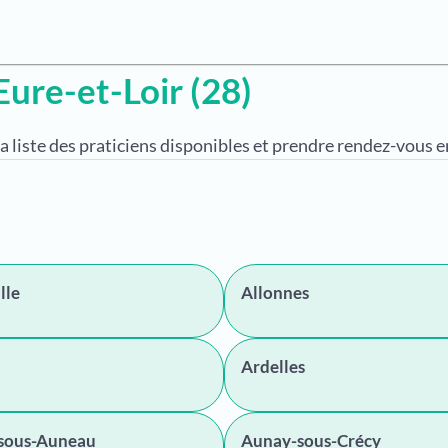
Eure-et-Loir (28)
a liste des praticiens disponibles et prendre rendez-vous en
lle
Allonnes
Ardelles
sous-Auneau
Aunay-sous-Crécy