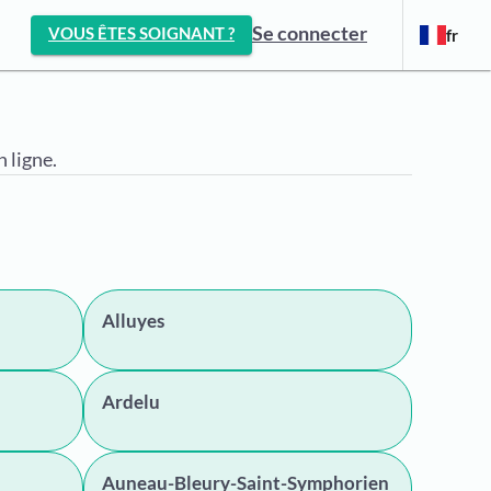
Se connecter
VOUS ÊTES SOIGNANT ?
fr
 ligne.
Alluyes
Ardelu
Auneau-Bleury-Saint-Symphorien