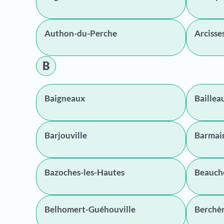
Authon-du-Perche
Arcisse
B
Baigneaux
Baillea
Barjouville
Barmain
Bazoches-les-Hautes
Beauch
Belhomert-Guéhouville
Berchè