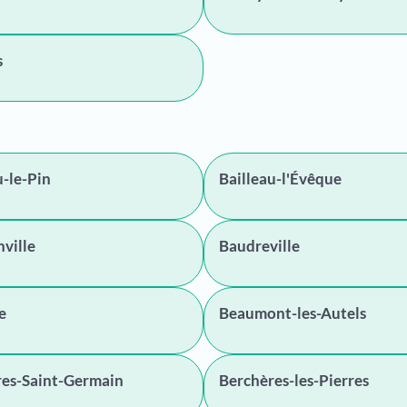
s
u-le-Pin
Bailleau-l'Évêque
ville
Baudreville
e
Beaumont-les-Autels
res-Saint-Germain
Berchères-les-Pierres