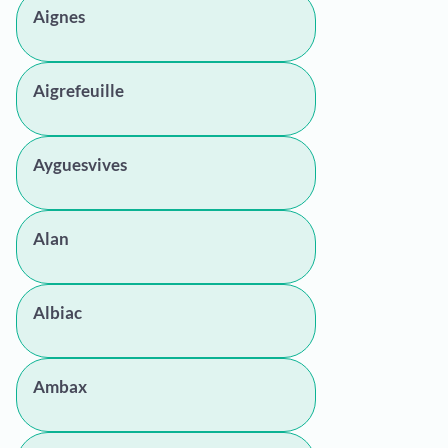
Aignes
Aigrefeuille
Ayguesvives
Alan
Albiac
Ambax