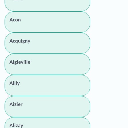
Acon
Acquigny
Aigleville
Ailly
Aizier
Alizay