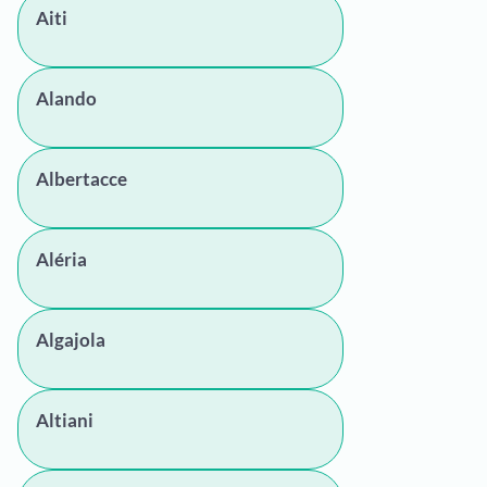
Aiti
Alando
Albertacce
Aléria
Algajola
Altiani