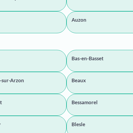
Auzon
Bas-en-Basset
-sur-Arzon
Beaux
t
Bessamorel
y
Blesle