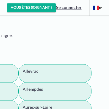
Se connecter
VOUS ÊTES SOIGNANT ?
fr
 ligne.
Alleyrac
Arlempdes
Aurec-sur-Loire