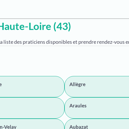
Haute-Loire (43)
a liste des praticiens disponibles et prendre rendez-vous en
e
Allègre
Araules
n-Velay
Aubazat