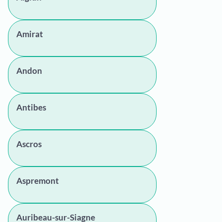
Amirat
Andon
Antibes
Ascros
Aspremont
Auribeau-sur-Siagne