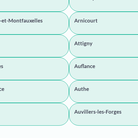
-et-Montfauxelles
Arnicourt
Attigny
es
Auflance
ce
Authe
Auvillers-les-Forges