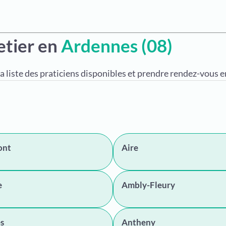
etier en
Ardennes (08)
a liste des praticiens disponibles et prendre rendez-vous en
ont
Aire
e
Ambly-Fleury
s
Antheny