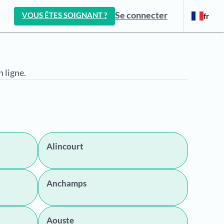
Se connecter
VOUS ÊTES SOIGNANT ?
fr
 ligne.
Alincourt
Anchamps
Aouste