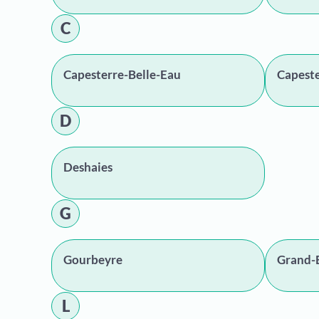
C
Capesterre-Belle-Eau
Capest
D
Deshaies
G
Gourbeyre
Grand-
L