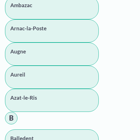
Ambazac
Arnac-la-Poste
Augne
Aureil
Azat-le-Ris
B
Balledent