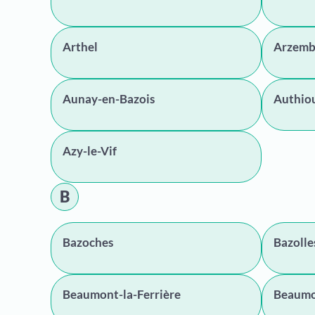
Arthel
Arzem
Aunay-en-Bazois
Authio
Azy-le-Vif
B
Bazoches
Bazolle
Beaumont-la-Ferrière
Beaumo