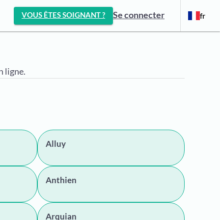
Se connecter
VOUS ÊTES SOIGNANT ?
fr
 ligne.
Alluy
Anthien
Arquian