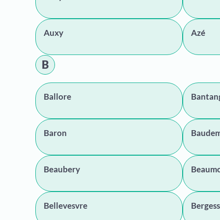
Auxy
Azé
B
Ballore
Bantan
Baron
Baude
Beaubery
Beaumo
Bellevesvre
Bergess