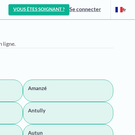
Se connecter
VOUS ÊTES SOIGNANT ?
fr
 ligne.
Amanzé
Antully
Autun