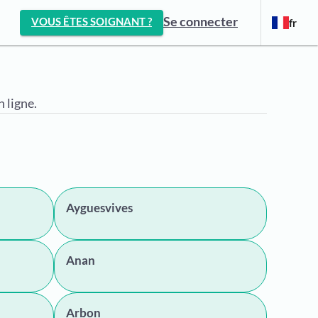
Se connecter
VOUS ÊTES SOIGNANT ?
fr
 ligne.
Ayguesvives
Anan
Arbon