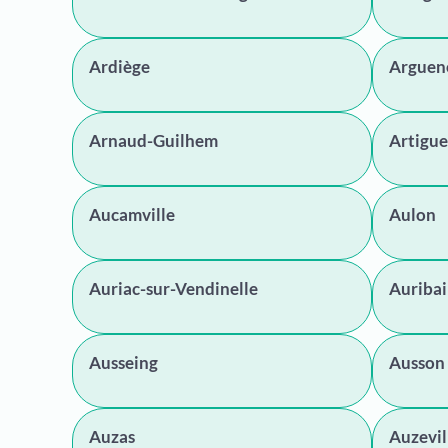
Ardiège
Arguen
Arnaud-Guilhem
Artigue
Aucamville
Aulon
Auriac-sur-Vendinelle
Auribai
Ausseing
Ausson
Auzas
Auzevil