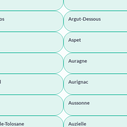
os
Argut-Dessous
Aspet
Auragne
l
Aurignac
Aussonne
le-Tolosane
Auzielle