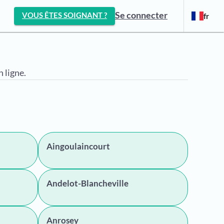
Se connecter
VOUS ÊTES SOIGNANT ?
fr
 ligne.
Aingoulaincourt
Andelot-Blancheville
Anrosey