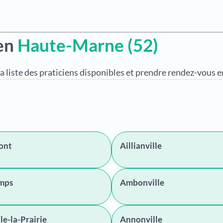
 en
Haute-Marne (52)
a liste des praticiens disponibles et prendre rendez-vous en
ont
Aillianville
amps
Ambonville
le-la-Prairie
Annonville