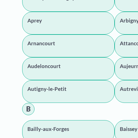
Aprey
Arbign
Arnancourt
Attanc
Audeloncourt
Aujeur
Autigny-le-Petit
Autrevi
B
Bailly-aux-Forges
Baissey