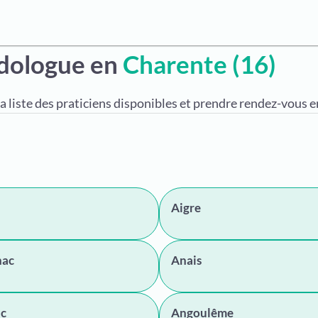
odologue en
Charente (16)
a liste des praticiens disponibles et prendre rendez-vous en
Aigre
nac
Anais
c
Angoulême