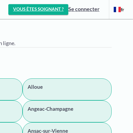
Se connecter
VOUS ÊTES SOIGNANT ?
fr
 ligne.
Alloue
Angeac-Champagne
Ansac-sur-Vienne