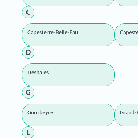
C
Capesterre-Belle-Eau
Capest
D
Deshaies
G
Gourbeyre
Grand-
L