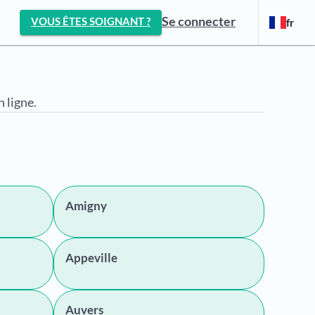
Se connecter
VOUS ÊTES SOIGNANT ?
fr
 ligne.
Amigny
Appeville
Auvers