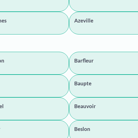
hes
Azeville
on
Barfleur
Baupte
el
Beauvoir
y
Beslon