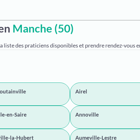
 en
Manche (50)
a liste des praticiens disponibles et prendre rendez-vous en
utainville
Airel
le-en-Saire
Annoville
lle-la-Hubert
Aumeville-Lestre