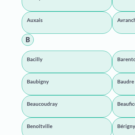
Auxais
Avranc
B
Bacilly
Barent
Baubigny
Baudre
Beaucoudray
Beaufic
Benoîtville
Bérign