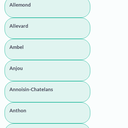
Allemond
Allevard
Ambel
Anjou
Annoisin-Chatelans
Anthon