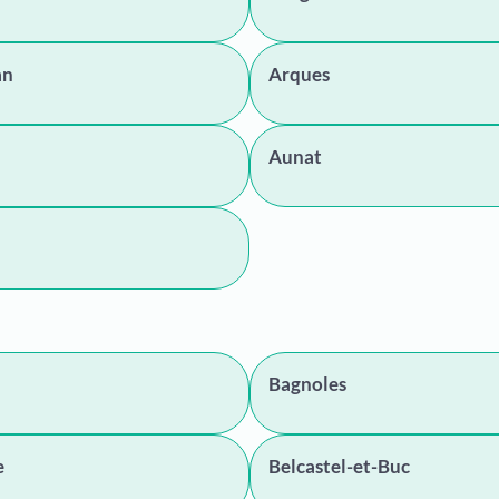
an
Arques
Aunat
Bagnoles
e
Belcastel-et-Buc