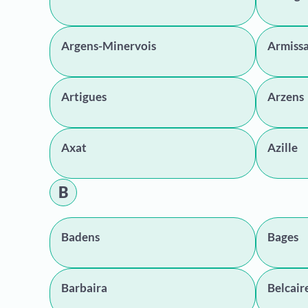
Argens-Minervois
Armiss
Artigues
Arzens
Axat
Azille
B
Badens
Bages
Barbaira
Belcair