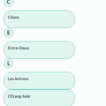
C
Cilaos
E
Entre-Deux
L
Les Avirons
L'Étang-Salé