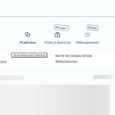
Nouveau !
Bientôt
stethoscope
medical_services
holiday_village
Praticiens
Aides à domicile
Hébergements
Je ne trouve pas l'adresse
MOTIF DE CONSULTATION