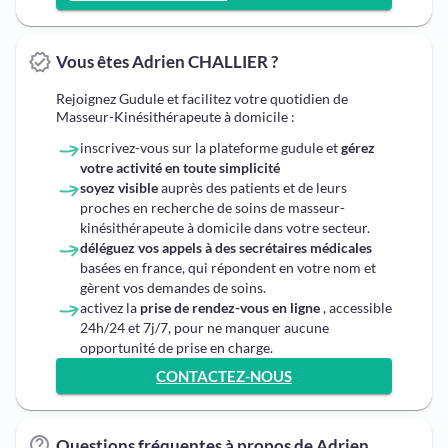
Vous êtes Adrien CHALLIER ?
Rejoignez Gudule et facilitez votre quotidien de
Masseur-Kinésithérapeute à domicile :
inscrivez-vous sur la plateforme gudule et
gérez
votre activité en toute simplicité
soyez visible
auprès des patients et de leurs
proches en recherche de soins de masseur-
kinésithérapeute à domicile dans votre secteur.
déléguez vos appels à des secrétaires médicales
basées en france, qui répondent en votre nom et
gèrent vos demandes de soins.
activez la
prise de rendez-vous en ligne
, accessible
24h/24 et 7j/7, pour ne manquer aucune
opportunité de prise en charge.
CONTACTEZ-NOUS
Questions fréquentes à propos de Adrien