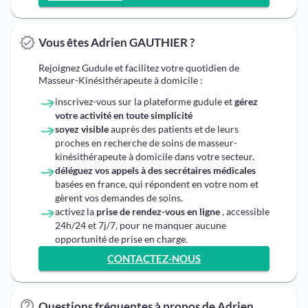
Vous êtes Adrien GAUTHIER ?
Rejoignez Gudule et facilitez votre quotidien de
Masseur-Kinésithérapeute à domicile :
inscrivez-vous sur la plateforme gudule et
gérez
votre activité en toute simplicité
soyez visible
auprès des patients et de leurs
proches en recherche de soins de masseur-
kinésithérapeute à domicile dans votre secteur.
déléguez vos appels à des secrétaires médicales
basées en france, qui répondent en votre nom et
gèrent vos demandes de soins.
activez la
prise de rendez-vous en ligne
, accessible
24h/24 et 7j/7, pour ne manquer aucune
opportunité de prise en charge.
CONTACTEZ-NOUS
Questions fréquentes à propos de Adrien