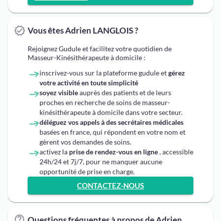
Vous êtes Adrien LANGLOIS ?
Rejoignez Gudule et facilitez votre quotidien de
Masseur-Kinésithérapeute à domicile :
inscrivez-vous sur la plateforme gudule et
gérez
votre activité en toute simplicité
soyez visible
auprès des patients et de leurs
proches en recherche de soins de masseur-
kinésithérapeute à domicile dans votre secteur.
déléguez vos appels à des secrétaires médicales
basées en france, qui répondent en votre nom et
gèrent vos demandes de soins.
activez la
prise de rendez-vous en ligne
, accessible
24h/24 et 7j/7, pour ne manquer aucune
opportunité de prise en charge.
CONTACTEZ-NOUS
Questions fréquentes à propos de Adrien