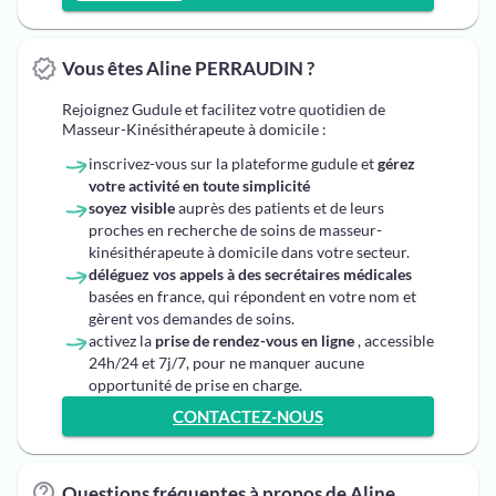
Vous êtes Aline PERRAUDIN ?
Rejoignez Gudule et facilitez votre quotidien de
Masseur-Kinésithérapeute à domicile :
inscrivez-vous sur la plateforme gudule et
gérez
votre activité en toute simplicité
soyez visible
auprès des patients et de leurs
proches en recherche de soins de masseur-
kinésithérapeute à domicile dans votre secteur.
déléguez vos appels à des secrétaires médicales
basées en france, qui répondent en votre nom et
gèrent vos demandes de soins.
activez la
prise de rendez-vous en ligne
, accessible
24h/24 et 7j/7, pour ne manquer aucune
opportunité de prise en charge.
CONTACTEZ-NOUS
Questions fréquentes à propos de Aline