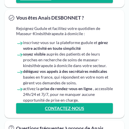
Vous êtes Anais DESBONNET ?
Rejoignez Gudule et facilitez votre quotidien de
Masseur-Kinésithérapeute à domicile :
inscrivez-vous sur la plateforme gudule et
gérez
votre activité en toute simplicité
soyez visible
auprès des patients et de leurs
proches en recherche de soins de masseur-
kinésithérapeute à domicile dans votre secteur.
déléguez vos appels à des secrétaires médicales
basées en france, qui répondent en votre nom et
gèrent vos demandes de soins.
activez la
prise de rendez-vous en ligne
, accessible
24h/24 et 7j/7, pour ne manquer aucune
opportunité de prise en charge.
CONTACTEZ-NOUS
Questions fréquentes à propos de Anais