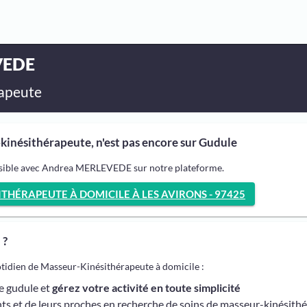
VEDE
apeute
nésithérapeute, n'est pas encore sur Gudule
ssible avec Andrea MERLEVEDE sur notre plateforme.
HÉRAPEUTE À DOMICILE À LES AVIRONS - 97425
 ?
otidien de Masseur-Kinésithérapeute à domicile :
me gudule et
gérez votre activité en toute simplicité
ts et de leurs proches en recherche de soins de masseur-kinésith