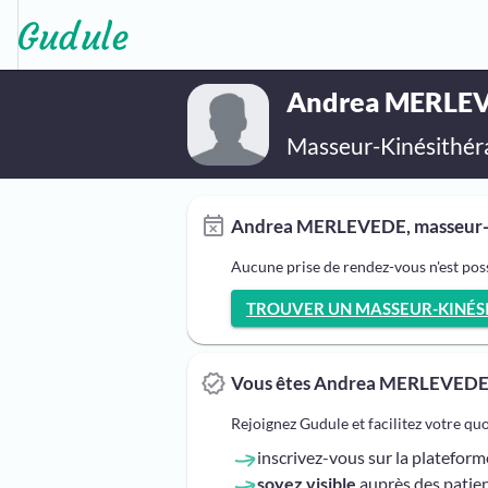
Andrea MERLE
Masseur-Kinésithér
Andrea MERLEVEDE, masseur-ki
Aucune prise de rendez-vous n'est po
TROUVER UN MASSEUR-KINÉSIT
Vous êtes Andrea MERLEVEDE
Rejoignez Gudule et facilitez votre qu
inscrivez-vous sur la platefor
soyez visible
auprès des patien