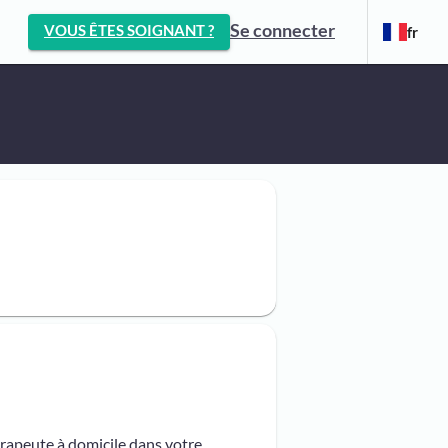
Se connecter
VOUS ÊTES SOIGNANT ?
fr
érapeute à domicile dans votre