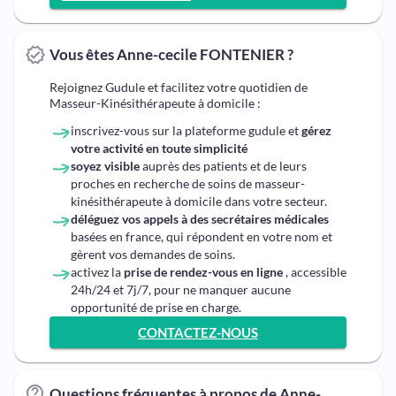
Vous êtes Anne-cecile FONTENIER ?
Rejoignez Gudule et facilitez votre quotidien de
Masseur-Kinésithérapeute à domicile :
inscrivez-vous sur la plateforme gudule et
gérez
votre activité en toute simplicité
soyez visible
auprès des patients et de leurs
proches en recherche de soins de masseur-
kinésithérapeute à domicile dans votre secteur.
déléguez vos appels à des secrétaires médicales
basées en france, qui répondent en votre nom et
gèrent vos demandes de soins.
activez la
prise de rendez-vous en ligne
, accessible
24h/24 et 7j/7, pour ne manquer aucune
opportunité de prise en charge.
CONTACTEZ-NOUS
Questions fréquentes à propos de Anne-