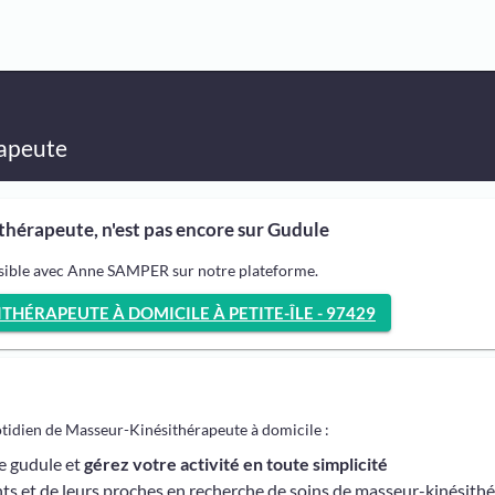
apeute
érapeute, n'est pas encore sur Gudule
ssible avec Anne SAMPER sur notre plateforme.
HÉRAPEUTE À DOMICILE À PETITE-ÎLE - 97429
otidien de Masseur-Kinésithérapeute à domicile :
me gudule et
gérez votre activité en toute simplicité
ts et de leurs proches en recherche de soins de masseur-kinésith