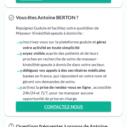
Vous êtes Antoine BERTON ?
Rejoignez Gudule et facilitez votre quotidien de
Masseur-Kinésithérapeute à domicile :
inscrivez-vous sur la plateforme gudule et
gérez
votre activité en toute simplicité
soyez visible
auprès des patients et de leurs
proches en recherche de soins de masseur-
kinésithérapeute à domicile dans votre secteur.
déléguez vos appels à des secrétaires médicales
basées en france, qui répondent en votre nom et
gèrent vos demandes de soins.
activez la
prise de rendez-vous en ligne
, accessible
24h/24 et 7j/7, pour ne manquer aucune
opportunité de prise en charge.
CONTACTEZ-NOUS
Questions fréquentes à propos de Antoine