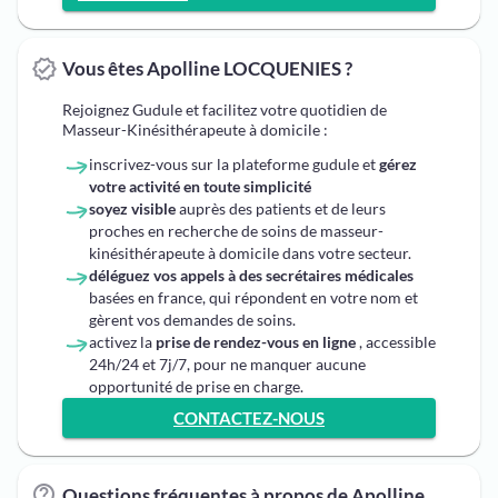
Vous êtes Apolline LOCQUENIES ?
Rejoignez Gudule et facilitez votre quotidien de
Masseur-Kinésithérapeute à domicile :
inscrivez-vous sur la plateforme gudule et
gérez
votre activité en toute simplicité
soyez visible
auprès des patients et de leurs
proches en recherche de soins de masseur-
kinésithérapeute à domicile dans votre secteur.
déléguez vos appels à des secrétaires médicales
basées en france, qui répondent en votre nom et
gèrent vos demandes de soins.
activez la
prise de rendez-vous en ligne
, accessible
24h/24 et 7j/7, pour ne manquer aucune
opportunité de prise en charge.
CONTACTEZ-NOUS
Questions fréquentes à propos de Apolline