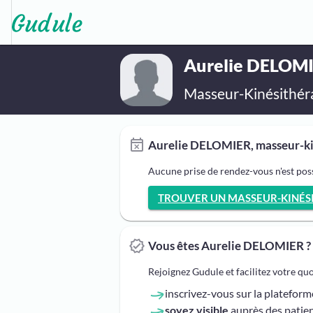
Aurelie DELOM
Masseur-Kinésithér
Aurelie DELOMIER, masseur-kin
Aucune prise de rendez-vous n'est po
TROUVER UN MASSEUR-KINÉSIT
Vous êtes Aurelie DELOMIER ?
Rejoignez Gudule et facilitez votre qu
inscrivez-vous sur la platefor
soyez visible
auprès des patien