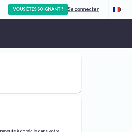
Se connecter
VOUS ÊTES SOIGNANT ?
fr
érapeute à domicile dans votre