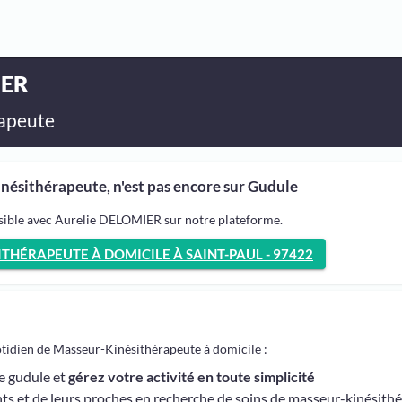
IER
apeute
ésithérapeute, n'est pas encore sur Gudule
ssible avec Aurelie DELOMIER sur notre plateforme.
HÉRAPEUTE À DOMICILE À SAINT-PAUL - 97422
otidien de Masseur-Kinésithérapeute à domicile :
me gudule et
gérez votre activité en toute simplicité
ts et de leurs proches en recherche de soins de masseur-kinésith