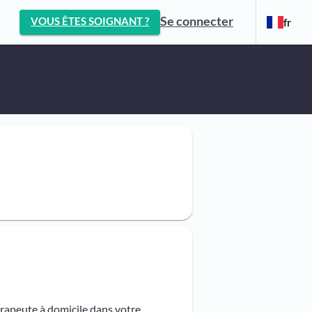
Se connecter
VOUS ÊTES SOIGNANT ?
fr
érapeute à domicile dans votre