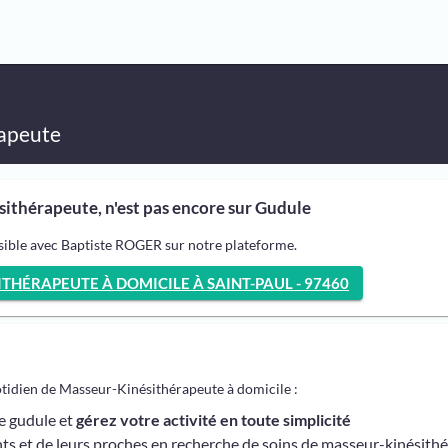
apeute
ithérapeute, n'est pas encore sur Gudule
sible avec Baptiste ROGER sur notre plateforme.
HÉRAPEUTE À DOMICILE À SAINT-PAUL - 97460
otidien de Masseur-Kinésithérapeute à domicile :
me gudule et
gérez votre activité en toute simplicité
ts et de leurs proches en recherche de soins de masseur-kinésith