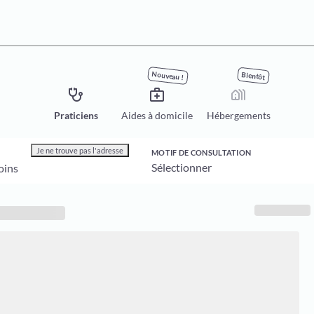
Nouveau !
Bientôt
stethoscope
medical_services
holiday_village
Praticiens
Aides à domicile
Hébergements
Je ne trouve pas l'adresse
MOTIF DE CONSULTATION