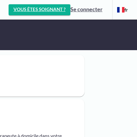
Se connecter
VOUS ÊTES SOIGNANT ?
fr
érapeute à domicile dans votre