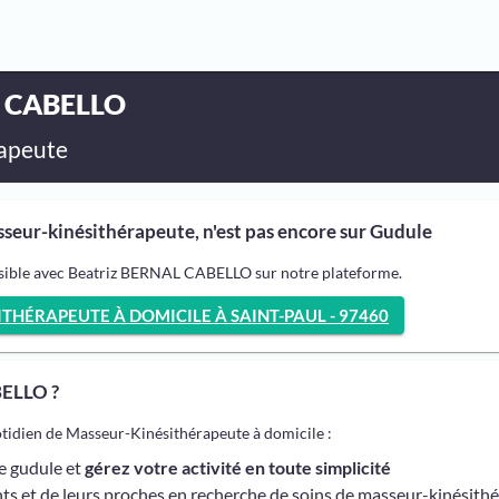
L CABELLO
apeute
ur-kinésithérapeute, n'est pas encore sur Gudule
ssible avec Beatriz BERNAL CABELLO sur notre plateforme.
HÉRAPEUTE À DOMICILE À SAINT-PAUL - 97460
BELLO ?
otidien de Masseur-Kinésithérapeute à domicile :
me gudule et
gérez votre activité en toute simplicité
ts et de leurs proches en recherche de soins de masseur-kinésith